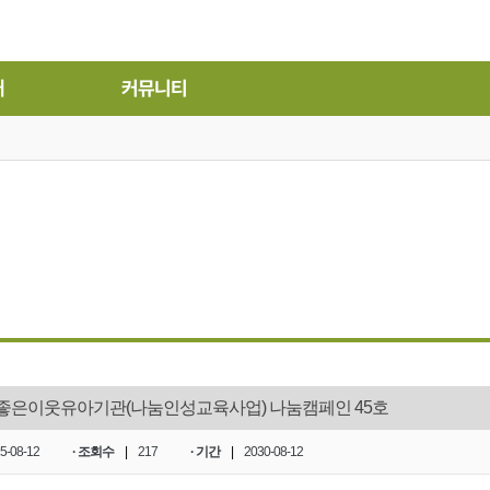
개
커뮤니티
좋은이웃유아기관(나눔인성교육사업) 나눔캠페인 45호
5-08-12
· 조회수
|
217
· 기간
|
2030-08-12