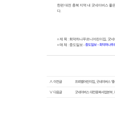
한편 대전 충북 지역 내 굿네이버스 
다.
○ 제 목 : 회덕하나푸르니어린이집, 굿
중도일보 - 회덕하나푸
○ 매 체 : 중도일보 -
∧ 이전글
프뢰벨어린이집, 굿네이버스 '
∨ 다음글
굿네이버스 대전충북사업본부, 카