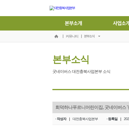
본부소개
사업소
본부소식
커뮤니티
본부소식
굿네이버스 대전충북사업본부 소식
회덕하나푸르니어린이집, 굿네이버스 '
· 작성자
|
대전충북사업본부
· 등록일
|
202